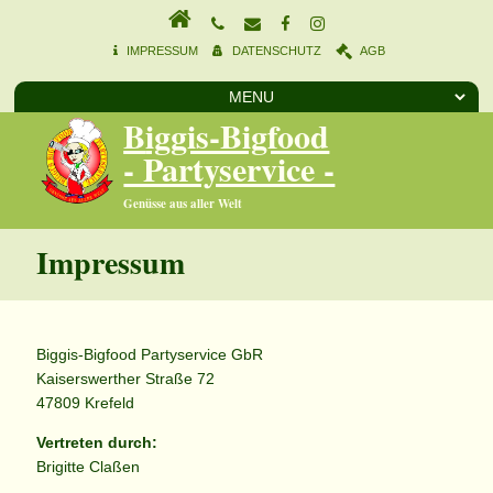
IMPRESSUM
DATENSCHUTZ
AGB
Biggis-Bigfood
- Partyservice -
Genüsse aus aller Welt
Impressum
Biggis-Bigfood Partyservice GbR
Kaiserswerther Straße 72
47809 Krefeld
Vertreten durch:
Brigitte Claßen